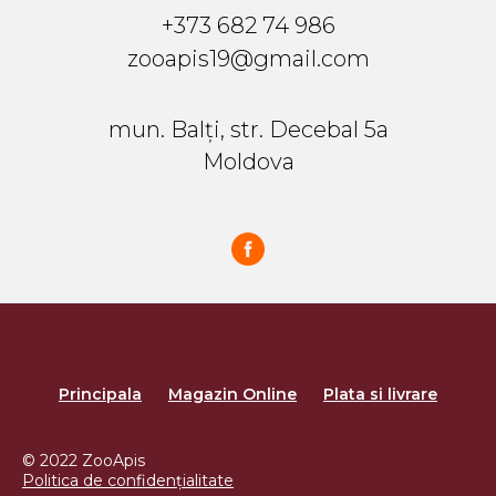
+373 682 74 986
zooapis19@gmail.com
mun. Balți, str. Decebal 5a
Moldova
Principala
Magazin Online
Plata si livrare
© 2022 ZooApis
Politica de confidențialitate