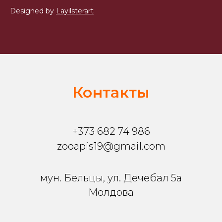
Designed by
Layilsterart
Контакты
+373 682 74 986
zooapis19@gmail.com
мун. Бельцы, ул. Дечебал 5a
Молдова