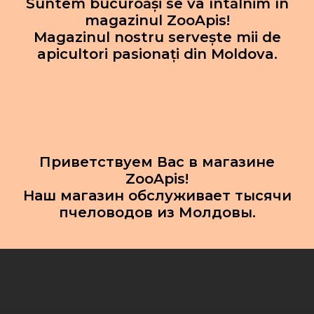
Suntem bucuroăși se va întălnim în
magazinul ZooApis!
Magazinul nostru servește mii de
apicultori pasionați din Moldova.
Приветствуем Вас в магазине
ZooApis!
Наш магазин обслуживает тысячи
пчеловодов из Молдовы.