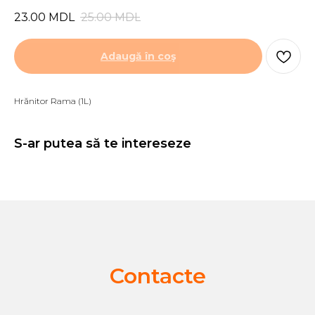
23.00
MDL
25.00
MDL
Adaugă în coş
Hrănitor Rama (1L)
S-ar putea să te intereseze
Contacte