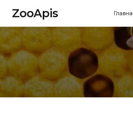
ZooApis
Главна