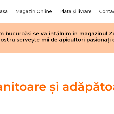
asa
Magazin Online
Plata și livrare
Conta
 bucuroăși se va întălnim în magazinul Z
ostru servește mii de apicultori pasionați 
anitoare și adăpăto