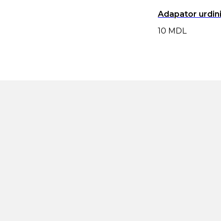
Adapator urdin
10
MDL