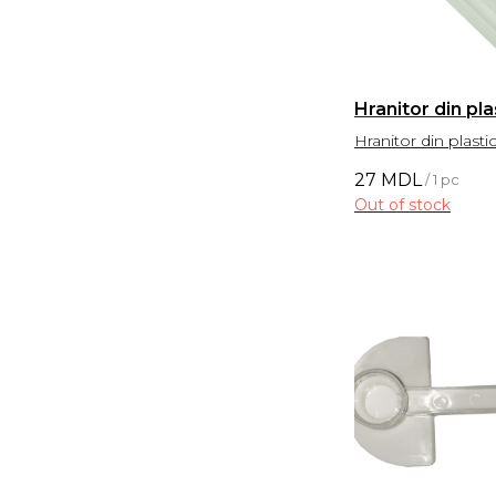
Hranitor din pla
Hranitor din plasti
27
MDL
/
1 pc
Out of stock