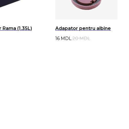
r Rama (1.35L)
Adapator pentru albine
16
MDL
20
MDL