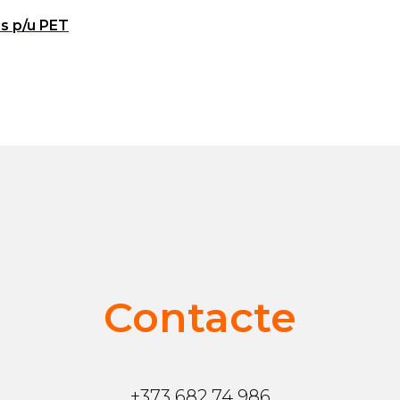
is p/u PET
Contacte
+373 682 74 986