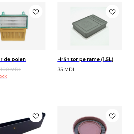
r de polen
Hrănitor pe rame (1.5L)
100
MDL
35
MDL
tock