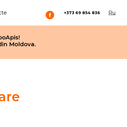
cte
Ru
+373 69 854 836
ooApis!
din Moldova.
are