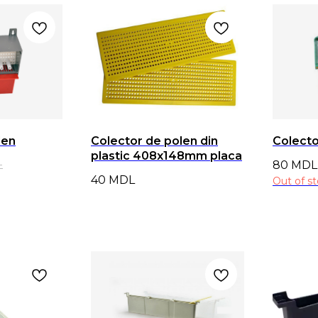
len
Colector de polen din
Colecto
plastic 408x148mm placa
L
80
MDL
40
MDL
Out of s