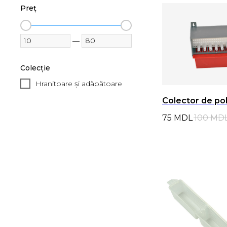
Preț
—
Colecție
Hranitoare și adăpătoare
Colector de po
75
MDL
100
MD