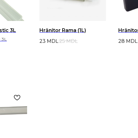
stic 3L
Hrănitor Rama (1L)
Hrănito
c 3L
23
MDL
25
MDL
28
MDL