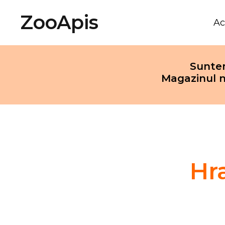
ZooApis
Ac
Suntem
Magazinul n
Hr