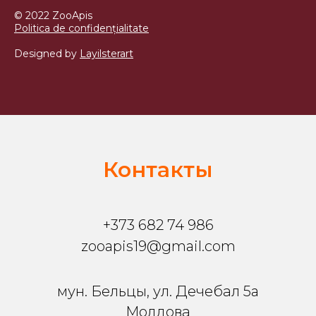
© 2022 ZooApis
Politica de confidențialitate
Designed by
Layilsterart
Контакты
+373 682 74 986
zooapis19@gmail.com
мун. Бельцы, ул. Дечебал 5a
Молдова