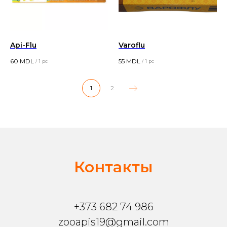
Api-Flu
Varoflu
60
MDL
55
MDL
/
1 pc
/
1 pc
1
2
Контакты
+373 682 74 986
zooapis19@gmail.com