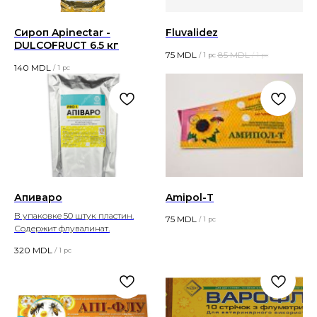
Сироп Apinectar -
Fluvalidez
DULCOFRUCT 6.5 кг
75
MDL
85
MDL
/
1 pc
/
1 pc
140
MDL
/
1 pc
Апиваро
Amipol-T
В упаковке 50 штук пластин.
75
MDL
/
1 pc
Содержит флувалинат.
320
MDL
/
1 pc