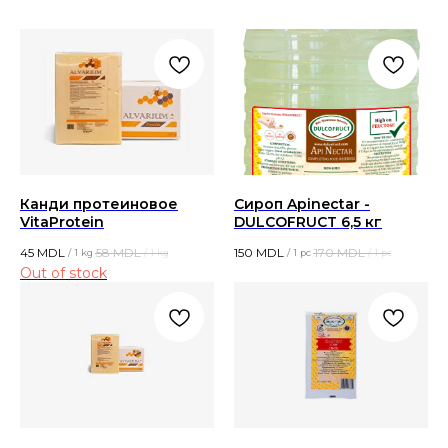
Канди протеиновое
Сироп Apinectar -
VitaProtein
DULCOFRUCT 6,5 кг
45
MDL
58
MDL
150
MDL
170
MDL
/
1 kg
/
1 kg
/
1 pc
/
1 pc
Out of stock