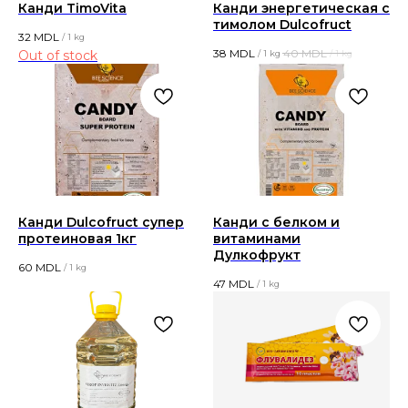
Канди TimoVita
Канди энергетическая с
тимолом Dulcofruct
32
MDL
/
1 kg
38
MDL
40
MDL
Out of stock
/
1 kg
/
1 kg
Канди Dulcofruct супер
Канди с белком и
протеиновая 1кг
витаминами
Дулкофрукт
60
MDL
/
1 kg
47
MDL
/
1 kg