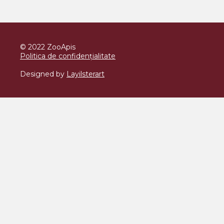
© 2022 ZooApis
Politica de confidențialitate
Designed by
Layilsterart