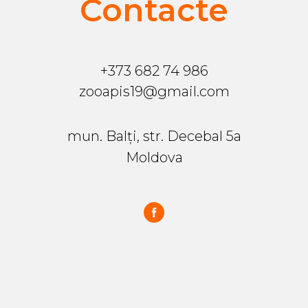
Contacte
+373 682 74 986
zooapis19@gmail.com
mun. Balți, str. Decebal 5a
Moldova