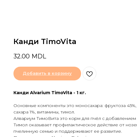
Канди TimoVita
32.00
MDL
Добавить в корзину
Канди Alvarium TimoVita - 1 кг.
Основные компоненты это моносахара: фруктоза 45%, д
сахара 1%, витамины, тимол.
Алвариум ТимоВита это корм для пчёл с добавлением
Тимол оказывает профилактическое действие от нозем
пчелинную семью и поддерживают ее развитие.