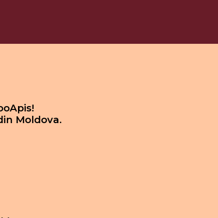
ooApis!
din Moldova.