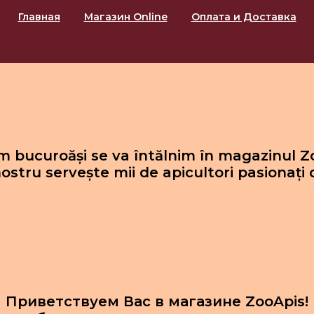
Главная
Магазин Online
Оплата и Доставка
 bucuroăși se va întălnim în magazinul Z
ostru servește mii de apicultori pasionați 
Приветствуем Вас в магазине ZooApis!