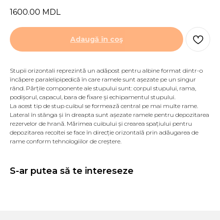
1600.00
MDL
Adaugă în coş
Stupii orizontali reprezintă un adăpost pentru albine format dintr-o
încăpere paralelipipedică în care ramele sunt așezate pe un singur
rând. Părțile componente ale stupului sunt: corpul stupului, rama,
podișorul, capacul, bara de fixare și echipamentul stupului.
La acest tip de stup cuibul se formează central pe mai multe rame.
Lateral în stânga și în dreapta sunt așezate ramele pentru depozitarea
rezervelor de hrană. Mărimea cuibului și crearea spațiului pentru
depozitarea recoltei se face în direcție orizontală prin adăugarea de
rame conform tehnologiilor de creștere.
S-ar putea să te intereseze