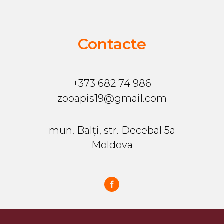
Contacte
+373 682 74 986
zooapis19@gmail.com
mun. Balți, str. Decebal 5a
Moldova