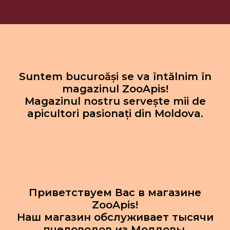
Suntem bucuroăși se va întălnim în
magazinul ZooApis!
Magazinul nostru servește mii de
apicultori pasionați din Moldova.
Приветствуем Вас в магазине
ZooApis!
Наш магазин обслуживает тысячи
пчеловодов из Молдовы.