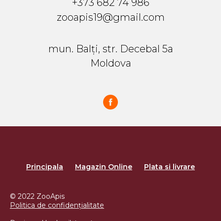
+373 682 74 986
zooapis19@gmail.com
mun. Balți, str. Decebal 5a
Moldova
Principala
Magazin Online
Plata si livrare
© 2022 ZooApis
Politica de confidențialitate