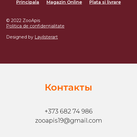
Principala
Magazin Online
Plata si livrare
© 2022 ZooApis
Politica de confidențialitate
Designed by
Layilsterart
Контакты
+373 682 74 986
zooapis19@gmail.com