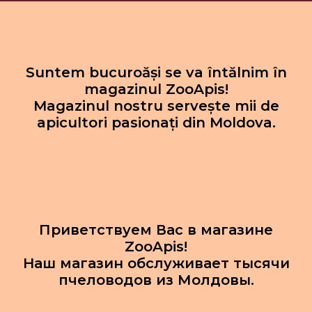
Suntem bucuroăși se va întălnim în
magazinul ZooApis!
Magazinul nostru servește mii de
apicultori pasionați din Moldova.
Приветствуем Вас в магазине
ZooApis!
Наш магазин обслуживает тысячи
пчеловодов из Молдовы.