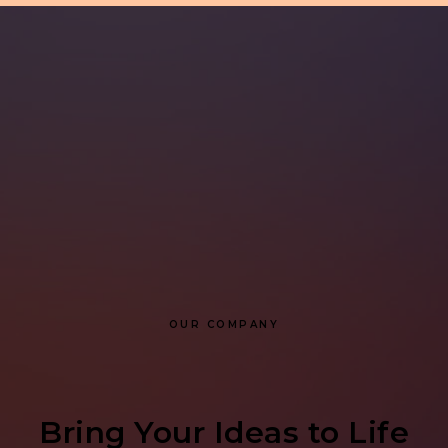
OUR COMPANY
Bring Your Ideas to Life