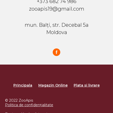
+373 682 74 986
zooapis19@gmail.com
mun. Balți, str. Decebal 5a
Moldova
Principala
Magazin Online
Plata si livrare
© 2022 ZooApis
Politica de confidențialitate