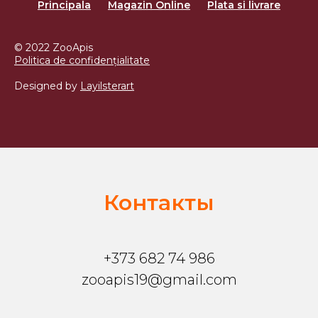
Principala
Magazin Online
Plata si livrare
© 2022 ZooApis
Politica de confidențialitate
Designed by
Layilsterart
Контакты
+373 682 74 986
zooapis19@gmail.com