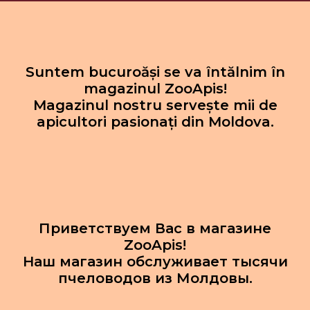
Suntem bucuroăși se va întălnim în
magazinul ZooApis!
Magazinul nostru servește mii de
apicultori pasionați din Moldova.
Приветствуем Вас в магазине
ZooApis!
Наш магазин обслуживает тысячи
пчеловодов из Молдовы.