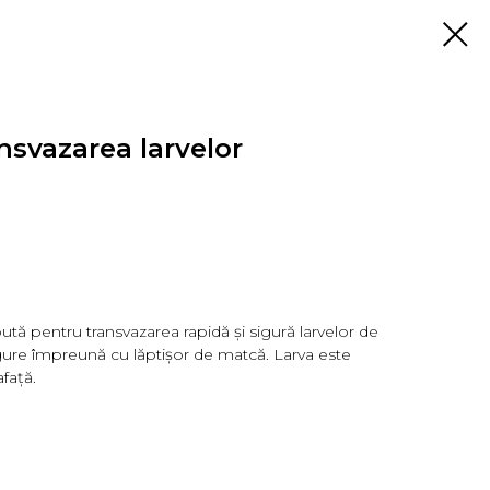
nsvazarea larvelor
tă pentru transvazarea rapidă și sigură larvelor de
 fagure împreună cu lăptișor de matcă. Larva este
față.