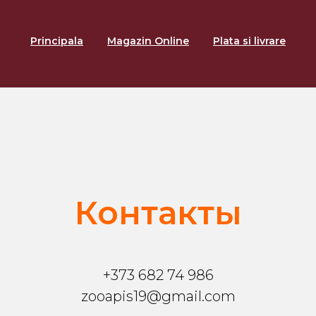
Principala
Magazin Online
Plata si livrare
Контакты
+373 682 74 986
zooapis19@gmail.com