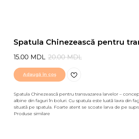
Spatula Chinezească pentru tra
15.00
MDL
20.00
MDL
Adaugă în coş
Spatula Chinezească pentru transvazarea larvelor – concepu
albine din faguri în boluri. Cu spatula este luată lavra din
situată pe spatula. Foarte atent se scoate larva de pe supra
Produse similare