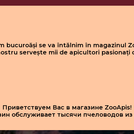
 bucuroăși se va întălnim în magazinul Z
ostru servește mii de apicultori pasionați 
Приветствуем Вас в магазине ZooApis!
зин обслуживает тысячи пчеловодов из