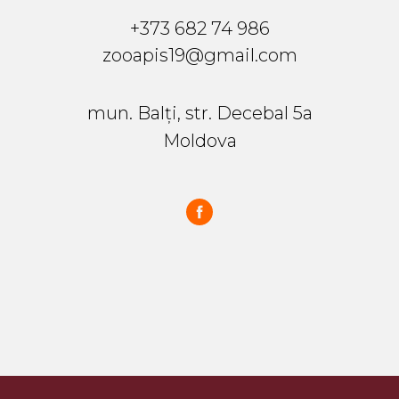
+373 682 74 986
zooapis19@gmail.com
mun. Balți, str. Decebal 5a
Moldova