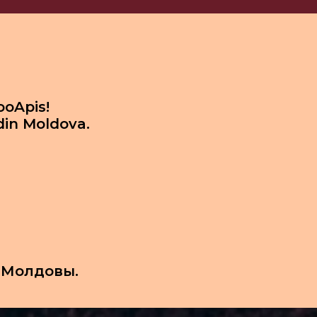
ooApis!
din Moldova.
 Молдовы.