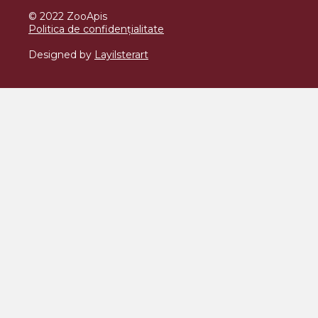
© 2022 ZooApis
Politica de confidențialitate
Designed by
Layilsterart