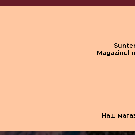
Suntem
Magazinul n
Наш мага