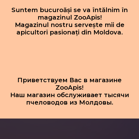
Suntem bucuroăși se va întălnim în
magazinul ZooApis!
Magazinul nostru servește mii de
apicultori pasionați din Moldova.
Приветствуем Вас в магазине
ZooApis!
Наш магазин обслуживает тысячи
пчеловодов из Молдовы.