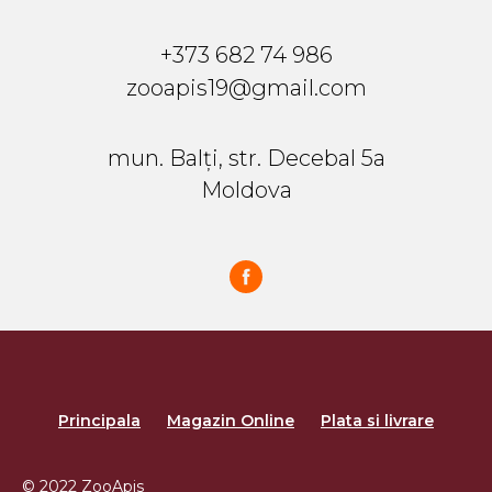
+373 682 74 986
zooapis19@gmail.com
mun. Balți, str. Decebal 5a
Moldova
Principala
Magazin Online
Plata si livrare
© 2022 ZooApis