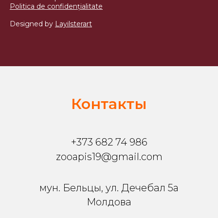
Politica de confidențialitate
Designed by
Layilsterart
Контакты
+373 682 74 986
zooapis19@gmail.com
мун. Бельцы, ул. Дечебал 5a
Молдова