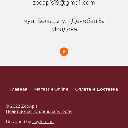
zooapis19@gmail.com
мун. Бельцы, ул. Дечебал 5a
Молдова
Главная
Магазин Online
Оплата и Доставка
© 2022 ZooApis
Политика конфиденциальности
Designed by
Layilsterart