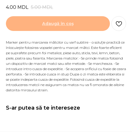
4.00
MDL
5.00
MDL
Adaugă în coş
Marker pentru marcarea mătcilor cu varf subtire - o soluție practică ce
înlocuiește folosirea vopselei pentru marcat mătci. Este foarte eficient
pe suprafete precum foi metalice, piese auto, sticla, tevi, lemn, beton,
piele, piatra sau faianta. Marcarea matcilor: -Se prinde matca folosind
un dispozitiv de marcat matci sau alte metode. -Se marcheaza. -Se
introduce intro cusca de expeditie. -Se acopera orificiul cu foaie de ceara
perforata. -Se introduce cusca in stup Dupa o zi matca este eliberata si
se poate indeparta cusca de expeditie. Folosind cusca de expeditie la
introducerea matcii ne asiguram ca matca nu va fi omorata de albine
datorita mirosului strain.
S-ar putea să te intereseze