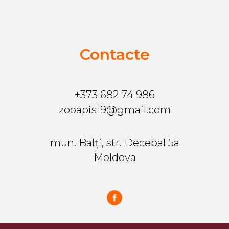
Contacte
+373 682 74 986
zooapis19@gmail.com
mun. Balți, str. Decebal 5a
Moldova