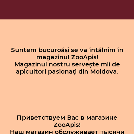
Suntem bucuroăși se va întălnim în
magazinul ZooApis!
Magazinul nostru servește mii de
apicultori pasionați din Moldova.
Приветствуем Вас в магазине
ZooApis!
Наш магазин обслуживает тысячи