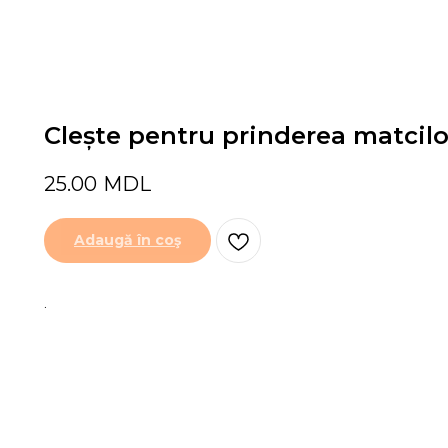
Clește pentru prinderea matcilo
25.00
MDL
Adaugă în coş
.