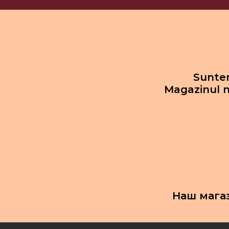
Suntem
Magazinul n
Наш мага