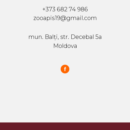
+373 682 74 986
zooapis19@gmail.com
mun. Balți, str. Decebal 5a
Moldova