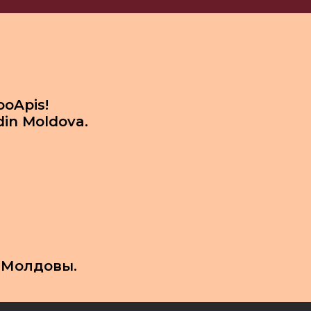
ooApis!
din Moldova.
 Молдовы.