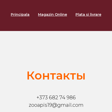
Principala
Magazin Online
Plata si livrare
Контакты
+373 682 74 986
zooapis19@gmail.com