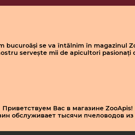
 bucuroăși se va întălnim în magazinul Z
ostru servește mii de apicultori pasionați 
Приветствуем Вас в магазине ZooApis!
зин обслуживает тысячи пчеловодов из