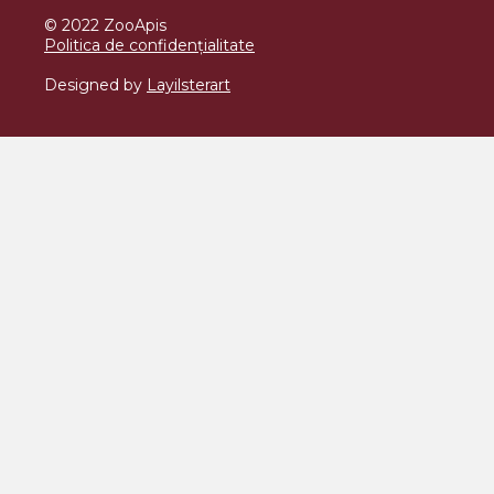
© 2022 ZooApis
Politica de confidențialitate
Designed by
Layilsterart