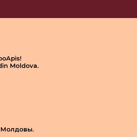
ooApis!
din Moldova.
 Молдовы.