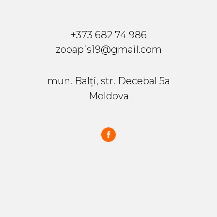
+373 682 74 986
zooapis19@gmail.com
mun. Balți, str. Decebal 5a
Moldova