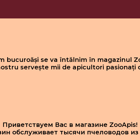
 bucuroăși se va întălnim în magazinul Z
ostru servește mii de apicultori pasionați 
Приветствуем Вас в магазине ZooApis!
зин обслуживает тысячи пчеловодов из