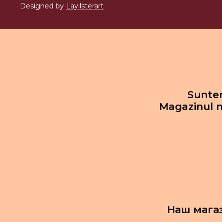
Designed by
Layilsterart
Suntem
Magazinul n
Наш мага