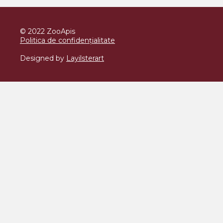
© 2022 ZooApis
Politica de confidențialitate
Designed by
Layilsterart