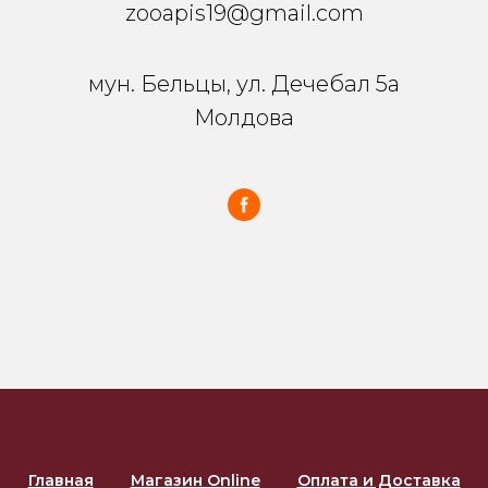
zooapis19@gmail.com
мун. Бельцы, ул. Дечебал 5a
Молдова
Главная
Магазин Online
Оплата и Доставка