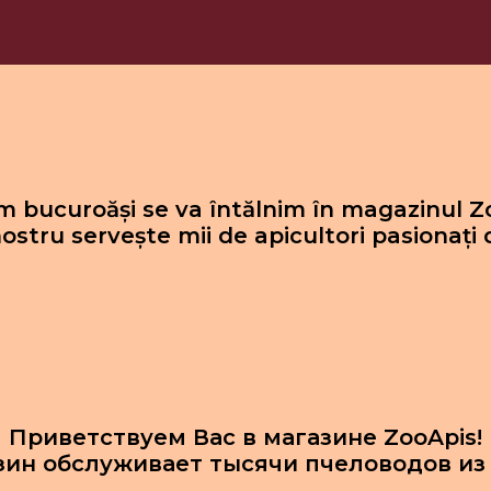
 bucuroăși se va întălnim în magazinul Z
ostru servește mii de apicultori pasionați 
Приветствуем Вас в магазине ZooApis!
зин обслуживает тысячи пчеловодов из