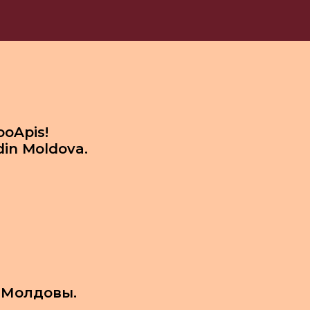
ooApis!
din Moldova.
 Молдовы.