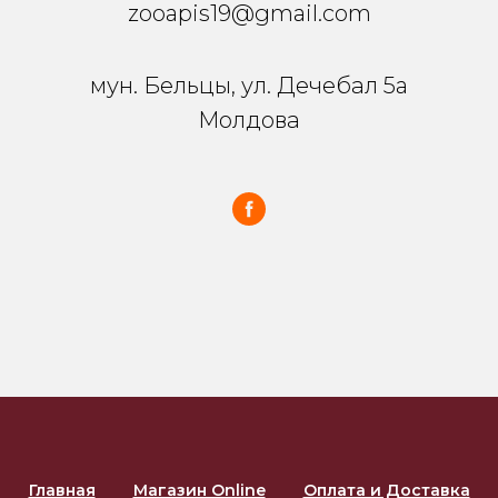
zooapis19@gmail.com
мун. Бельцы, ул. Дечебал 5a
Молдова
Главная
Магазин Online
Оплата и Доставка