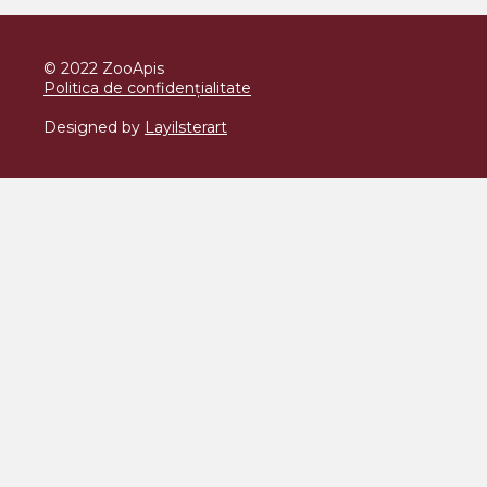
© 2022 ZooApis
Politica de confidențialitate
Designed by
Layilsterart