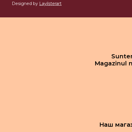
Designed by
Layilsterart
Suntem
Magazinul n
Наш мага