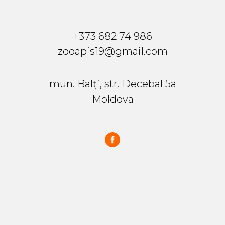
+373 682 74 986
zooapis19@gmail.com
mun. Balți, str. Decebal 5a
Moldova