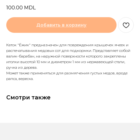
100.00
MDL
Добавить в корзину
Каток "Ёжик" предназначен для повреждения крышечек ячеек и
распечатывания медовых сот для подкормки. Представляет собой
валик-барабан, на наружной поверхности которого закреплены
иголки высотой 10 мм и диаметром 1 мм из нержавеющей стали,
ручка из дерева.
Может также применяться для размягчения густых медов, вроде
рапса, вереска.
Смотри также