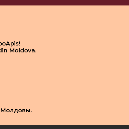
ooApis!
din Moldova.
 Молдовы.