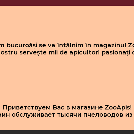
 bucuroăși se va întălnim în magazinul Z
ostru servește mii de apicultori pasionați 
Приветствуем Вас в магазине ZooApis!
зин обслуживает тысячи пчеловодов из