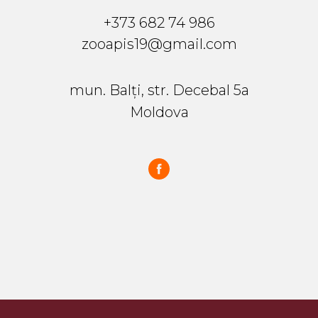
+373 682 74 986
zooapis19@gmail.com
mun. Balți, str. Decebal 5a
Moldova