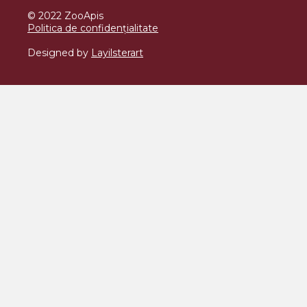
© 2022 ZooApis
Politica de confidențialitate
Designed by
Layilsterart