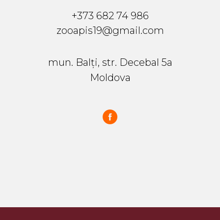
+373 682 74 986
zooapis19@gmail.com
mun. Balți, str. Decebal 5a
Moldova