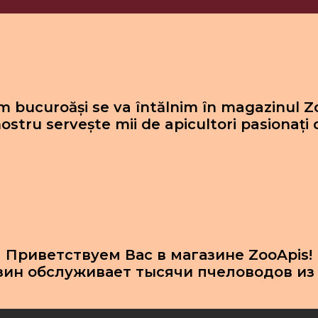
 bucuroăși se va întălnim în magazinul Z
ostru servește mii de apicultori pasionați 
Приветствуем Вас в магазине ZooApis!
зин обслуживает тысячи пчеловодов из