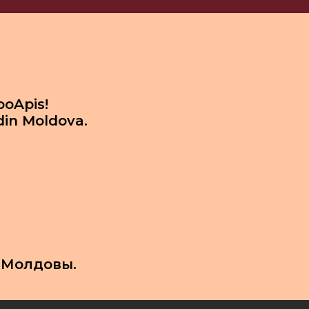
ooApis!
din Moldova.
 Молдовы.