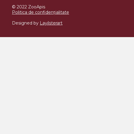
© 2022 ZooApis
Politica de confidențialitate
Designed by
Layilsterart