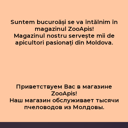
Suntem bucuroăși se va întălnim în
magazinul ZooApis!
Magazinul nostru servește mii de
apicultori pasionați din Moldova.
Приветствуем Вас в магазине
ZooApis!
Наш магазин обслуживает тысячи
пчеловодов из Молдовы.