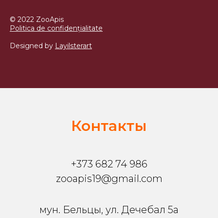
© 2022 ZooApis
Politica de confidențialitate
Designed by
Layilsterart
Контакты
+373 682 74 986
zooapis19@gmail.com
мун. Бельцы, ул. Дечебал 5a