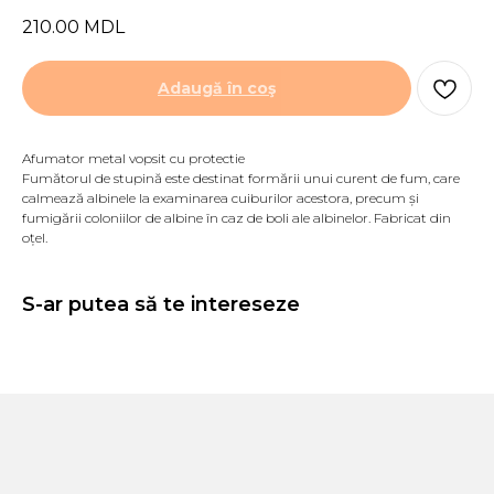
210.00
MDL
Adaugă în coş
Afumator metal vopsit cu protectie
Fumătorul de stupină este destinat formării unui curent de fum, care
calmează albinele la examinarea cuiburilor acestora, precum și
fumigării coloniilor de albine în caz de boli ale albinelor. Fabricat din
oțel.
S-ar putea să te intereseze