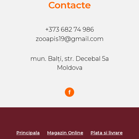
Contacte
+373 682 74 986
zooapis19@gmail.com
mun. Balți, str. Decebal 5a
Moldova
Principala
Magazin Online
Plata si livrare