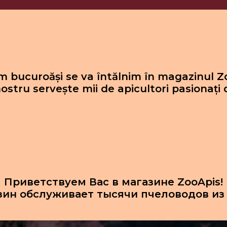
 bucuroăși se va întălnim în magazinul Z
ostru servește mii de apicultori pasionați 
Приветствуем Вас в магазине ZooApis!
зин обслуживает тысячи пчеловодов из