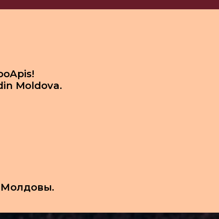
ooApis!
din Moldova.
 Молдовы.