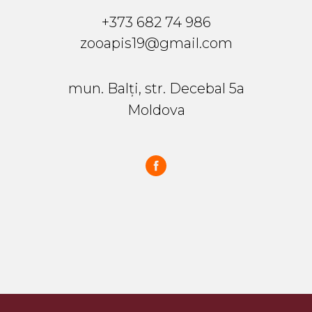
+373 682 74 986
zooapis19@gmail.com
mun. Balți, str. Decebal 5a
Moldova