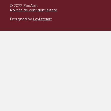
© 2022 ZooApis
Politica de confidențialitate
Designed by
Layilsterart