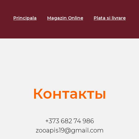
Principala
Magazin Online
Plata si livrare
Контакты
+373 682 74 986
zooapis19@gmail.com