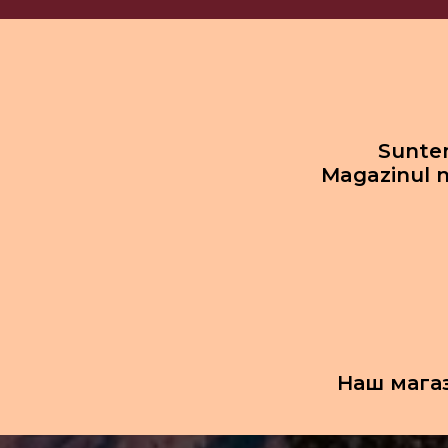
Suntem
Magazinul n
Наш мага