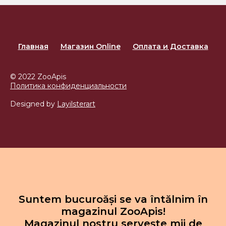
Главная
Магазин Online
Оплата и Доставка
© 2022 ZooApis
Политика конфиденциальности
Designed by
Layilsterart
Suntem bucuroăși se va întălnim în
magazinul ZooApis!
Magazinul nostru servește mii de