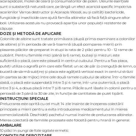
acarapidozei, moliei de ceară și consumatorilor de polen. Uleiurile esențiale
sunt o substanță naturală care, pe lângă un efect acaricid specific împotriva
acarienilor Varroa destructor și Acarapis Woodi, au și calități bactericide,
fungicide și insecticide care ajută familia albinelor să facă față singure altor
boli. Utilizarea acestuia nu provoacă apariția unor populații rezistente de
căpușe.
DOZE ȘI METODĂ DE APLICARE
Coloniile de albine sunt tratate primăvara (după prima examinare a coloniilor
de albine) și în perioada de vară-toamnă (după pomparea mierii) prin
plasarea plăcilor de preparat în stupi la rata de 2 plăci pentru 10 - 12 rame de
cuibărit. Pentru familiile mici (până la 6 rame), butași și miezuri, este
suficientă o placă, care este plasată în centrul cuibului. Pentru a fixa placa,
puteți utiliza o agrafă prin care este filetat un ac de păr (o crenguță de lemn, o
bucată de sârmă subțire) și placa este agățată vertical exact în centrul străzii
(în partea sa de mijloc) între cele două ramele cuibului de albine. Într-o familie
slabă, o placă este suspendată între 3 și 4 rame, într-una puternică, o placă
între 3 și 4, a doua placă între 7 și 8 rame. Plăcile sunt lăsate în colonii pentru o
perioadă de 3 până la 30 de zile, în funcție de cantitatea de puiet tipărit.
INSTRUCȚIUNI SPECIALE
Prelucrarea este oprită cu cel mult 14 zile înainte de începerea colectării
principale a mierii pentru a evita introducerea medicamentului în mierea
comercializabilă. Deschideți pachetul numai înainte de prelucrarea albinelor.
Mierea colectată de familiile procesate este folosită pentru hrană în general.
AMBALARE
10 plăci în pungi de folie sigilate ermetic
CONDITII DE DEPOZITARE