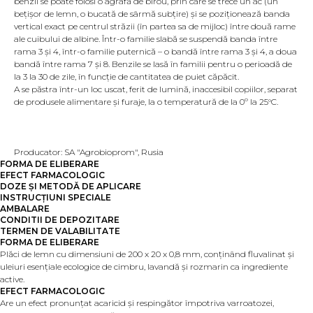
benzii se poate folosi o agrafă de birou, prin care se trece un ac (un
bețișor de lemn, o bucată de sârmă subțire) și se poziționează banda
vertical exact pe centrul străzii (în partea sa de mijloc) între două rame
ale cuibului de albine. Într-o familie slabă se suspendă banda între
rama 3 și 4, într-o familie puternică – o bandă între rama 3 și 4, a doua
bandă între rama 7 și 8. Benzile se lasă în familii pentru o perioadă de
la 3 la 30 de zile, în funcție de cantitatea de puiet căpăcit.
A se păstra într-un loc uscat, ferit de lumină, inaccesibil copiilor, separat
de produsele alimentare și furaje, la o temperatură de la 0º la 25°C.
Producator: SA "Agrobioprom", Rusia
FORMA DE ELIBERARE
EFECT FARMACOLOGIC
DOZE ȘI METODĂ DE APLICARE
INSTRUCȚIUNI SPECIALE
AMBALARE
CONDITII DE DEPOZITARE
TERMEN DE VALABILITATE
FORMA DE ELIBERARE
Plăci de lemn cu dimensiuni de 200 x 20 x 0,8 mm, conținând fluvalinat și
uleiuri esențiale ecologice de cimbru, lavandă și rozmarin ca ingrediente
active.
EFECT FARMACOLOGIC
Are un efect pronunțat acaricid și respingător împotriva varroatozei,