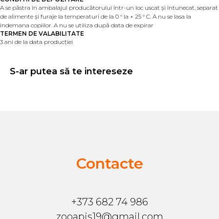
A se păstra în ambalajul producătorului într-un loc uscat și întunecat, separat
de alimente și furaje la temperaturi de la 0 ° la + 25 ° C. A nu se lasa la
indemana copiilor. A nu se utiliza după data de expirar
TERMEN DE VALABILITATE
3 ani de la data producției
S-ar putea să te intereseze
Contacte
+373 682 74 986
zooapis19@gmail.com