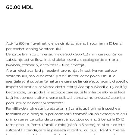
60.00
MDL
Adaugă în coş
Аpi-flu (80 мг fluvalinat, ulei de cimbru, lavandă, rozmarin) 10 benzi
per pachet, analog Varotomului.
Benzi de lemn cu dimensiunile de 200 x 20 x 0,8 mm, care conțin ca
substanțe active fluvalinat și uleiuri esențiale ecologice de cimbru,
lavandă, rozmarin, iar ca bază – furnir decojit.
Are un efect acaricid și repelent pronunțat împotriva varroatozei,
acarapisului, moliei de ceară și a dăunătorilor de polen. Uleiurile
esențiale sunt substanțe naturale care, pe lângă efectul acaricid specific
împotriva acarienilor
Varroa destructor
și
Acarapis Woodi
, au și calități
bactericide, fungicide și insecticide care ajută familia de albine să facă
față independent altor diverse boli. Utilizarea sa nu provoacă apariția
populațiilor de acarieni rezistente.
Familiile de albine sunt tratate primăvara (după prima inspecție a
familiilor de albine) și în perioada vară-toamnă (după extracția mierii)
prin plasarea benzilor de preparat în stupi, calculând 2 benzi la 10-12
rame de cuib. Pentru familiile mici (până la 6 rame), roi și nuclee este
suficientă 1 bandă, care se plasează în centrul cuibului. Pentru fixarea