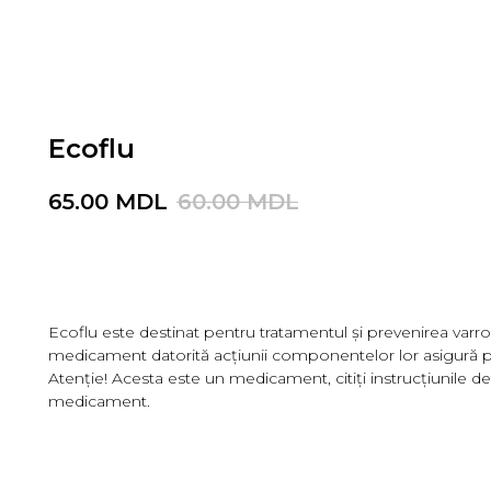
Ecoflu
65.00
MDL
60.00
MDL
Adaugă în coş
Ecoflu este destinat pentru tratamentul și prevenirea varroat
medicament datorită acțiunii componentelor lor asigură p
Atenție! Acesta este un medicament, citiți instrucțiunile det
medicament.