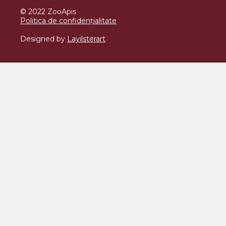
© 2022 ZooApis
Politica de confidențialitate
Designed by
Layilsterart