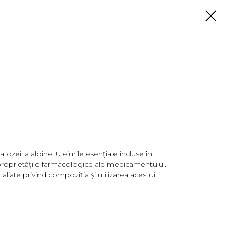
ozei la albine. Uleiurile esențiale incluse în
roprietățile farmacologice ale medicamentului.
aliate privind compoziția și utilizarea acestui