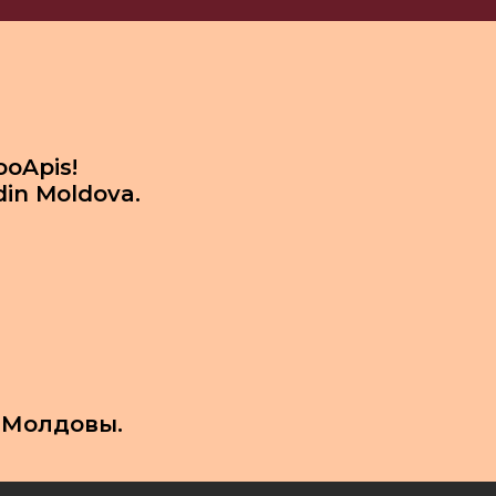
ooApis!
din Moldova.
 Молдовы.