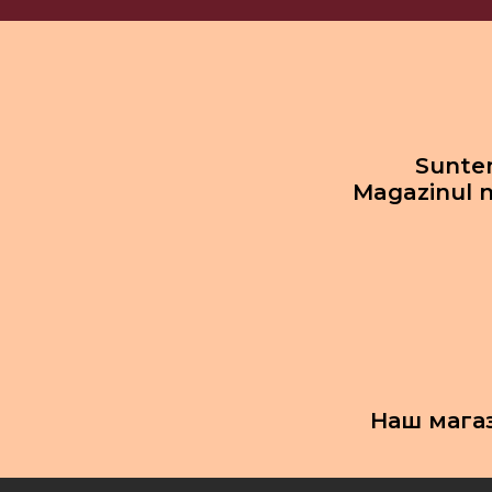
Suntem
Magazinul n
Наш мага