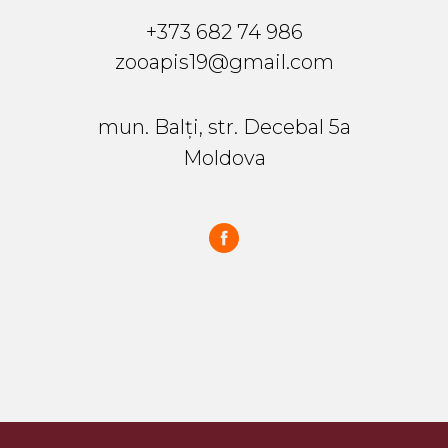
+373 682 74 986
zooapis19@gmail.com
mun. Balți, str. Decebal 5a
Moldova