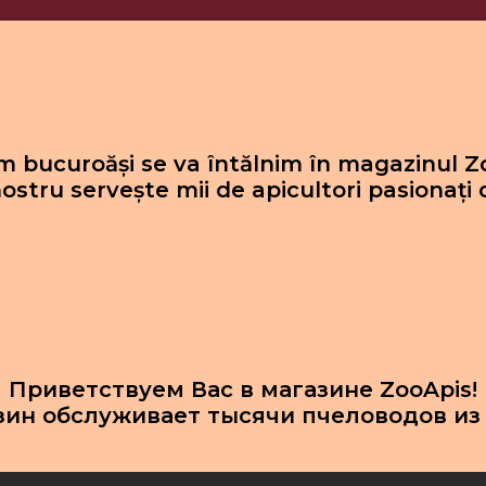
 bucuroăși se va întălnim în magazinul Z
ostru servește mii de apicultori pasionați 
Приветствуем Вас в магазине ZooApis!
зин обслуживает тысячи пчеловодов из