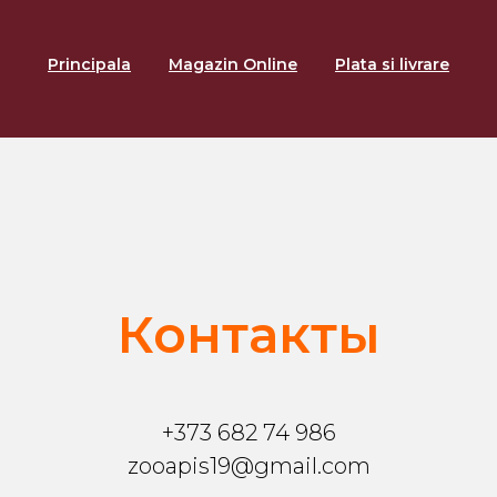
Principala
Magazin Online
Plata si livrare
Контакты
+373 682 74 986
zooapis19@gmail.com