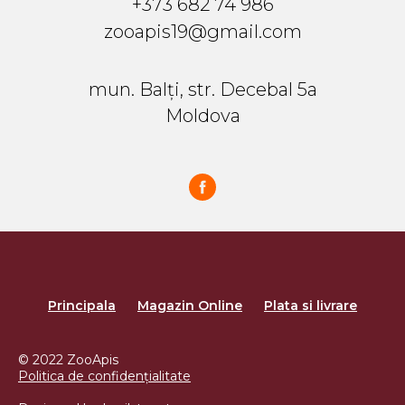
+373 682 74 986
zooapis19@gmail.com
mun. Balți, str. Decebal 5a
Moldova
Principala
Magazin Online
Plata si livrare
© 2022 ZooApis
Politica de confidențialitate