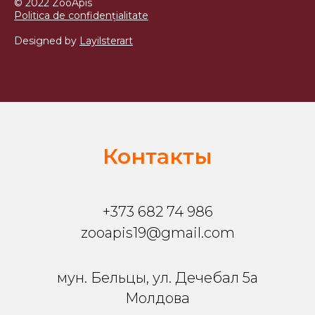
© 2022 ZooApis
Politica de confidențialitate
Designed by
Layilsterart
Контакты
+373 682 74 986
zooapis19@gmail.com
мун. Бельцы, ул. Дечебал 5a
Молдова