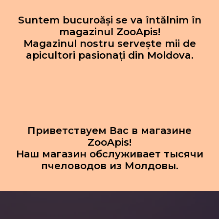
Suntem bucuroăși se va întălnim în
magazinul ZooApis!
Magazinul nostru servește mii de
apicultori pasionați din Moldova.
Приветствуем Вас в магазине
ZooApis!
Наш магазин обслуживает тысячи
пчеловодов из Молдовы.