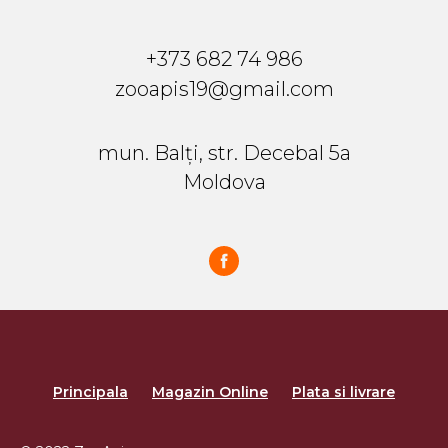
+373 682 74 986
zooapis19@gmail.com
mun. Balți, str. Decebal 5a
Moldova
Principala
Magazin Online
Plata si livrare