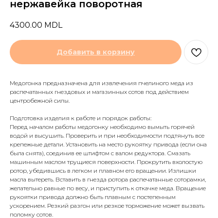
нержавейка поворотная
4300.00
MDL
Добавить в корзину
Медогонка предназначена для извлечения пчелиного меда из
распечатанных гнездовых и магазинных сотов под действием
центробежной силы.
Подготовка изделия к работе и порядок работы:
Перед началом работы медогонку необходимо вымыть горячей
водой и высушить. Проверить и при необходимости подтянуть все
крепежные детали. Установить на место рукоятку привода (если она
была снята), соединив ее штифтом с валом редуктора. Смазать
машинным маслом трущиеся поверхности. Прокрутить вхолостую
ротор, убедившись в легком и плавном его вращении. Излишки
масла вытереть. Вставить в гнезда ротора распечатанные соторамки,
желательно равные по весу, и приступить к откачке меда. Вращение
рукоятки привода должно быть плавным с постепенным
ускорением. Резкий разгон или резкое торможение может вызвать
поломку сотов.