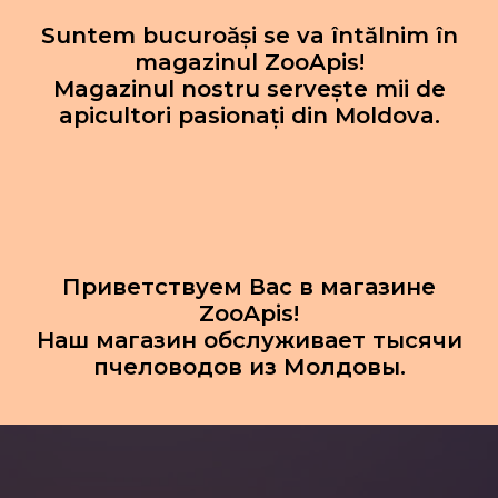
Suntem bucuroăși se va întălnim în
magazinul ZooApis!
Magazinul nostru servește mii de
apicultori pasionați din Moldova.
Приветствуем Вас в магазине
ZooApis!
Наш магазин обслуживает тысячи
пчеловодов из Молдовы.