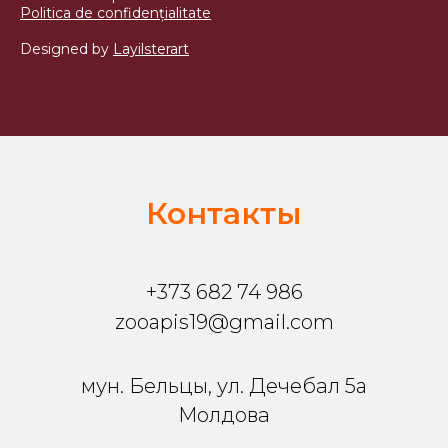
Politica de confidențialitate
Designed by
Layilsterart
Контакты
+373 682 74 986
zooapis19@gmail.com
мун. Бельцы, ул. Дечебал 5a
Молдова