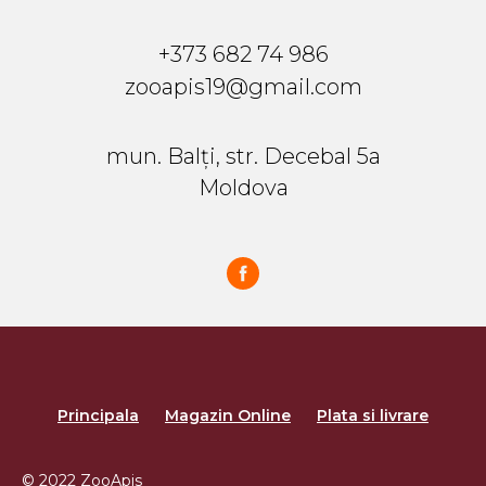
+373 682 74 986
zooapis19@gmail.com
mun. Balți, str. Decebal 5a
Moldova
Principala
Magazin Online
Plata si livrare
© 2022 ZooApis