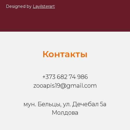
Designed by
Layilsterart
Контакты
+373 682 74 986
zooapis19@gmail.com
мун. Бельцы, ул. Дечебал 5a
Молдова