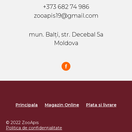
+373 682 74 986
zooapis19@gmail.com
mun. Balți, str. Decebal 5a
Moldova
Principala
Magazin Online
Plata si livrare
© 2022 ZooApis
Politica de confidențialitate