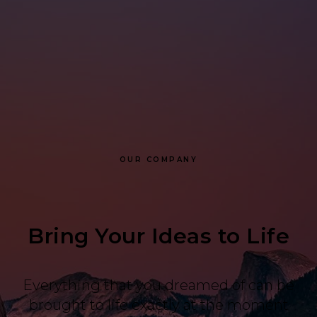
OUR COMPANY
Bring Your Ideas to Life
Everything that you dreamed of can be
brought to life exactly at the moment