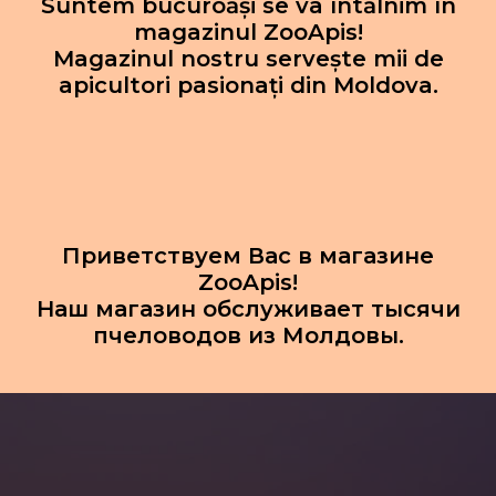
Suntem bucuroăși se va întălnim în
magazinul ZooApis!
Magazinul nostru servește mii de
apicultori pasionați din Moldova.
Приветствуем Вас в магазине
ZooApis!
Наш магазин обслуживает тысячи
пчеловодов из Молдовы.