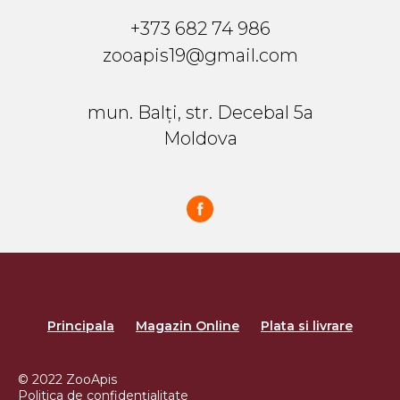
+373 682 74 986
zooapis19@gmail.com
mun. Balți, str. Decebal 5a
Moldova
Principala
Magazin Online
Plata si livrare
© 2022 ZooApis
Politica de confidențialitate