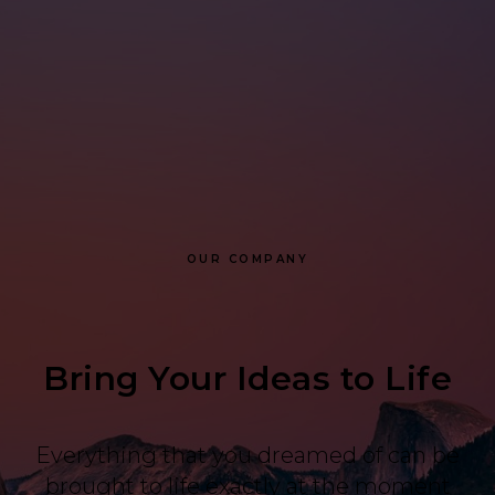
OUR COMPANY
Bring Your Ideas to Life
Everything that you dreamed of can be
brought to life exactly at the moment