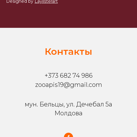
Designed by
Layilsterart
Контакты
+373 682 74 986
zooapis19@gmail.com
мун. Бельцы, ул. Дечебал 5a
Молдова