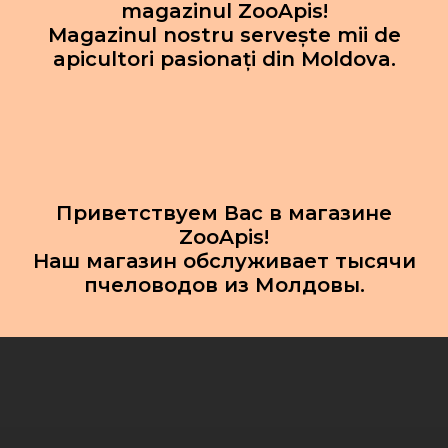
magazinul ZooApis!
Magazinul nostru servește mii de
apicultori pasionați din Moldova.
Приветствуем Вас в магазине
ZooApis!
Наш магазин обслуживает тысячи
пчеловодов из Молдовы.