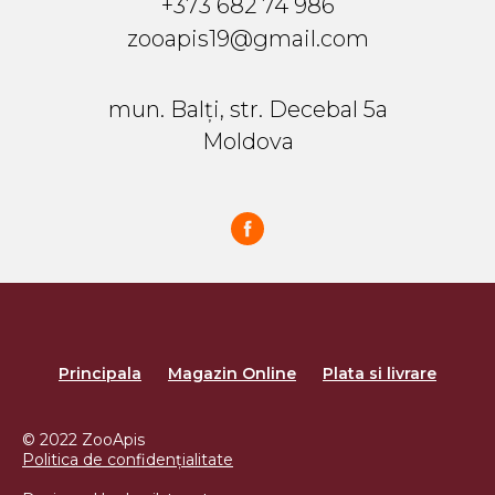
+373 682 74 986
zooapis19@gmail.com
mun. Balți, str. Decebal 5a
Moldova
Principala
Magazin Online
Plata si livrare
© 2022 ZooApis
Politica de confidențialitate