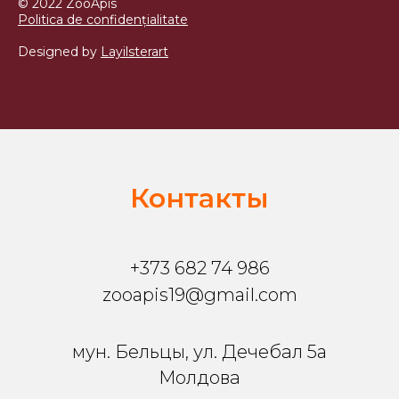
© 2022 ZooApis
Politica de confidențialitate
Designed by
Layilsterart
Контакты
+373 682 74 986
zooapis19@gmail.com
мун. Бельцы, ул. Дечебал 5a
Молдова