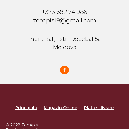
+373 682 74 986
zooapis19@gmail.com
mun. Balți, str. Decebal 5a
Moldova
Principala
Magazin Online
Plata si livrare
© 2022 ZooApis