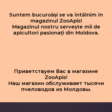
Suntem bucuroăși se va întălnim în
magazinul ZooApis!
Magazinul nostru servește mii de
apicultori pasionați din Moldova.
Приветствуем Вас в магазине
ZooApis!
Наш магазин обслуживает тысячи
пчеловодов из Молдовы.