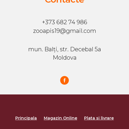
+373 682 74 986
zooapis19@gmail.com
mun. Balți, str. Decebal 5a
Moldova
Principala
Magazin Online
Plata si livrare