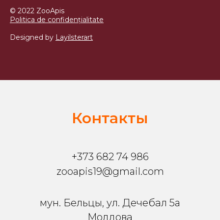
© 2022 ZooApis
Politica de confidențialitate
Designed by
Layilsterart
Контакты
+373 682 74 986
zooapis19@gmail.com
мун. Бельцы, ул. Дечебал 5a
Молдова