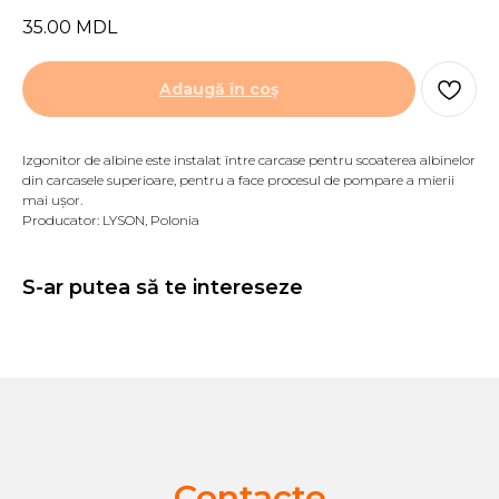
35.00
MDL
Adaugă în coş
Izgonitor de albine este instalat între carcase pentru scoaterea albinelor
din carcasele superioare, pentru a face procesul de pompare a mierii
mai ușor.
Producator: LYSON, Polonia
S-ar putea să te intereseze
Contacte