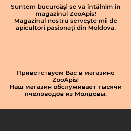
Suntem bucuroăși se va întălnim în
magazinul ZooApis!
Magazinul nostru servește mii de
apicultori pasionați din Moldova.
Приветствуем Вас в магазине
ZooApis!
Наш магазин обслуживает тысячи
пчеловодов из Молдовы.