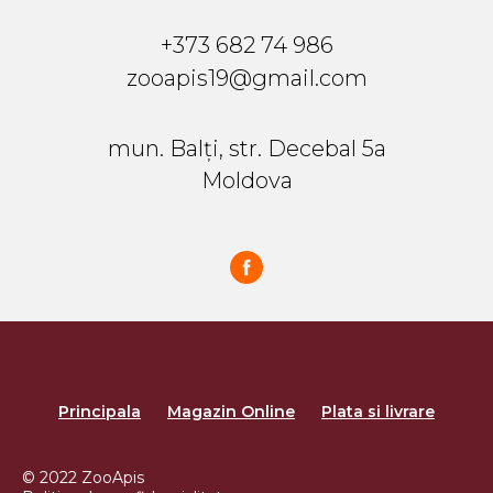
+373 682 74 986
zooapis19@gmail.com
mun. Balți, str. Decebal 5a
Moldova
Principala
Magazin Online
Plata si livrare
© 2022 ZooApis