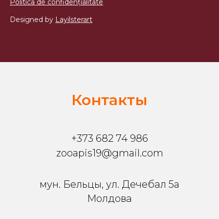
Politica de confidențialitate
Designed by
Layilsterart
Контакты
+373 682 74 986
zooapis19@gmail.com
мун. Бельцы, ул. Дечебал 5a
Молдова