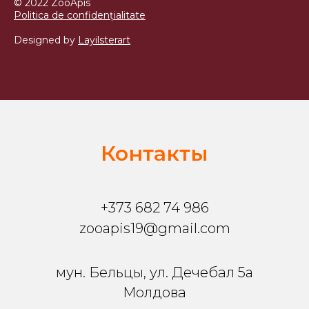
© 2022 ZooApis
Politica de confidențialitate
Designed by
Layilsterart
Контакты
+373 682 74 986
zooapis19@gmail.com
мун. Бельцы, ул. Дечебал 5a
Молдова