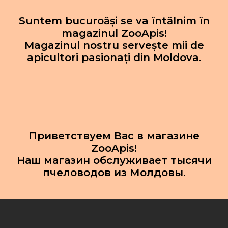
Suntem bucuroăși se va întălnim în
magazinul ZooApis!
Magazinul nostru servește mii de
apicultori pasionați din Moldova.
Приветствуем Вас в магазине
ZooApis!
Наш магазин обслуживает тысячи
пчеловодов из Молдовы.