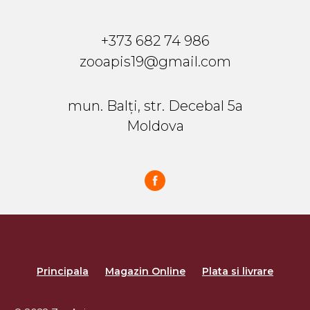
+373 682 74 986
zooapis19@gmail.com
mun. Balți, str. Decebal 5a
Moldova
Principala
Magazin Online
Plata si livrare